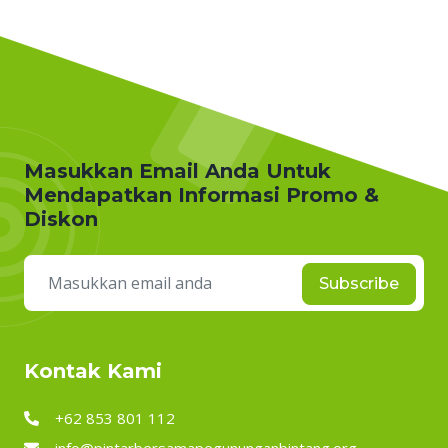
Masukkan Email Anda Untuk
Mendapatkan Informasi Promo &
Diskon
Subscribe
Kontak Kami
+62 853 801 112
info@pintarbersamapegununganbintang.org